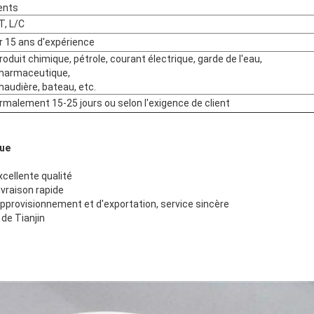
ients
T, L/C
r 15 ans d'expérience
roduit chimique, pétrole, courant électrique, garde de l'eau,
harmaceutique,
haudière, bateau, etc.
rmalement 15-25 jours ou selon l'exigence de client
SOUMETTRE
que
xcellente qualité
ivraison rapide
approvisionnement et d'exportation, service sincère
 de Tianjin