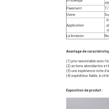
Emballage
cl
Paiement
T/
Usine
Su
P
Application
p
c
La livraison
No
Avantage de caractéristi
(1) prix raisonnable avec l'e
(2) actions abondantes et l
(3) une expérience riche d'
(4) expéditeur fiable, à côté
Exposition de produit :