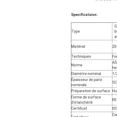
Specificataion :
G
Type
b
a
Matériel
20
Techniques
Fo
AS
Norme
he
Diamètre nominal
1/
Épaisseur de paroi
SC
nominale
Préparation de surface
Hui
Forme de surface
RF,
d'étanchéité
Certificat
IS
Ca