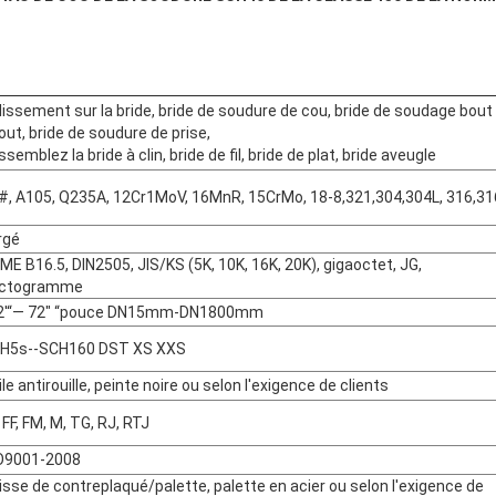
lissement sur la bride, bride de soudure de cou, bride de soudage bout
out, bride de soudure de prise,
ssemblez la bride à clin, bride de fil, bride de plat, bride aveugle
#, A105, Q235A, 12Cr1MoV, 16MnR, 15CrMo, 18-8,321,304,304L, 316,31
rgé
ME B16.5, DIN2505, JIS/KS (5K, 10K, 16K, 20K), gigaoctet, JG,
Laisser un message
Nous vous rappellerons bientôt!
ctogramme
2'“— 72" “pouce DN15mm-DN1800mm
H5s--SCH160 DST XS XXS
le antirouille, peinte noire ou selon l'exigence de clients
 FF, FM, M, TG, RJ, RTJ
O9001-2008
isse de contreplaqué/palette, palette en acier ou selon l'exigence de