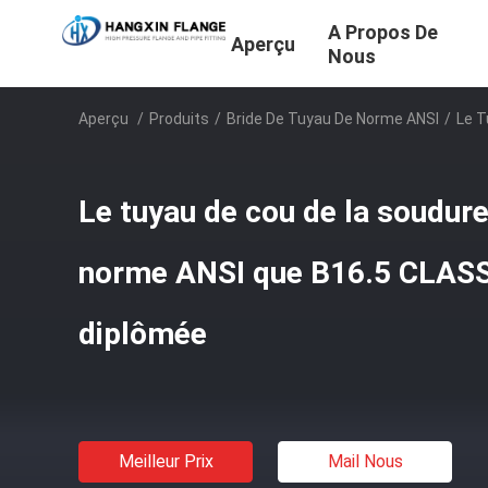
A Propos De
Aperçu
Nous
Aperçu
/
Produits
/
Bride De Tuyau De Norme ANSI
/
Le T
Le tuyau de cou de la soudur
norme ANSI que B16.5 CLAS
diplômée
Meilleur Prix
Mail Nous