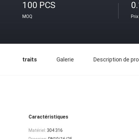
100 PCS
0
MOQ
Prix
traits
Galerie
Description de pro
Caractéristiques
Matériel:
304 316
Pression:
PN10/16/25