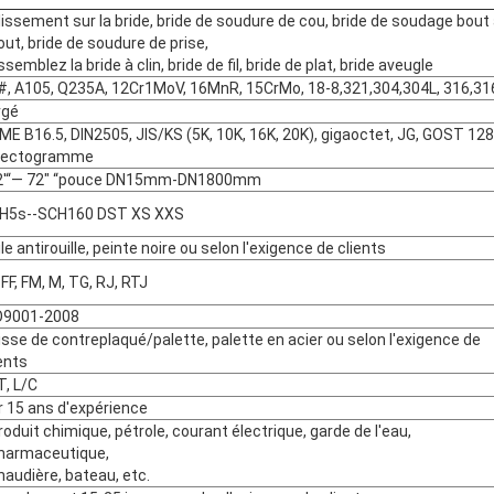
lissement sur la bride, bride de soudure de cou, bride de soudage bout
out, bride de soudure de prise,
ssemblez la bride à clin, bride de fil, bride de plat, bride aveugle
#, A105, Q235A, 12Cr1MoV, 16MnR, 15CrMo, 18-8,321,304,304L, 316,31
rgé
ME B16.5, DIN2505, JIS/KS (5K, 10K, 16K, 20K), gigaoctet, JG, GOST 12
hectogramme
2'“— 72" “pouce DN15mm-DN1800mm
H5s--SCH160 DST XS XXS
le antirouille, peinte noire ou selon l'exigence de clients
 FF, FM, M, TG, RJ, RTJ
O9001-2008
isse de contreplaqué/palette, palette en acier ou selon l'exigence de
ents
T, L/C
r 15 ans d'expérience
roduit chimique, pétrole, courant électrique, garde de l'eau,
harmaceutique,
haudière, bateau, etc.