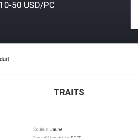
.10-50 USD/PC
duit
TRAITS
Couleur:
Jaune
Face d'étanchéité:
RF FF