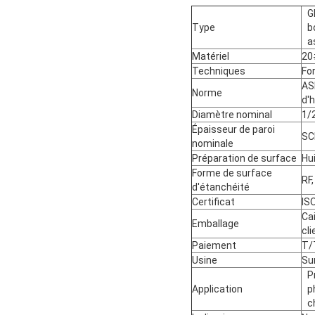
G
Type
b
a
Matériel
20
Techniques
Fo
AS
Norme
d'
Diamètre nominal
1/
Épaisseur de paroi
SC
nominale
Préparation de surface
Hui
Forme de surface
RF,
d'étanchéité
Certificat
IS
Ca
Emballage
cli
Paiement
T/
Usine
Su
P
Application
p
c