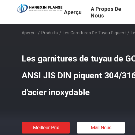
A Propos De
Aperçu
Nous
Aperçu
/
Produits
/
Les Garnitures De Tuyau Piquent
/
Le
Les garnitures de tuyau de G
ANSI JIS DIN piquent 304/316
d'acier inoxydable
Meilleur Prix
Mail Nous