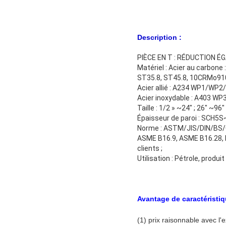
Description :
PIÈCE EN T : RÉDUCTION É
Matériel : Acier au carbo
ST35.8, ST45.8, 10CRMo910
Acier allié : A234 WP1/W
Acier inoxydable : A403 W
Taille : 1/2 » ~24" ; 26" ~96"
Épaisseur de paroi : SCH5
Norme : ASTM/JIS/DIN/BS
ASME B16.9, ASME B16.28, 
clients ;
Utilisation : Pétrole, produi
Avantage de caractéristi
(1) prix raisonnable avec l'e