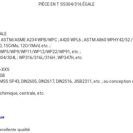
PIÈCE EN T SS304/316 ÉGALE
GALE
ne : ASTM/ASME A234 WPB/WPC ; A420 WPL6 ; ASTM A860 WPHY42/52 /
, 15CrMo, 12Cr1MoV, etc. ;
P2/WP5/WP9/WP11/WP12/WP22/WP91, etc. ;
P304/304L ; WP316/316L/316H ; WP347H, etc.
S~XXS
Laisser un message
Nous vous rappellerons bientôt!
/GB
MSS SP43, DIN2605, DIN2617, DIN2516, JISB2311, etc. ; ou concepti
t chimique, centrale, etc.
que
xcellente qualité