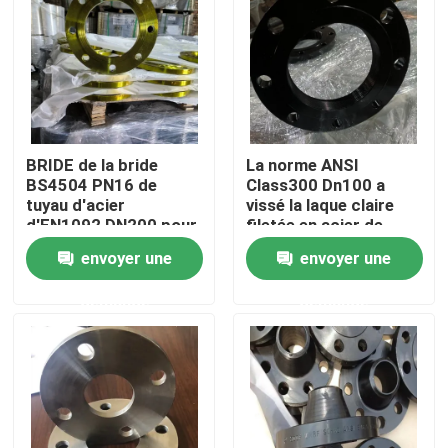
Produits
Bride de tuyau d'acier
BRIDE de la bride
La norme ANSI
Bride de tuyau DIN
BS4504 PN16 de
Class300 Dn100 a
tuyau d'acier
vissé la laque claire
d'EN1092 DN200 pour
filetée en acier de
Industy pétrochimique
bride
Bride de tuyau de norme ANSI
envoyer une
envoyer une
demande
demande
Brides de norme GOST
Bride des BS 4504
Bride d'en 1092