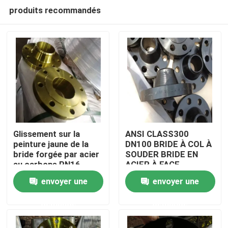
produits recommandés
Glissement sur la
ANSI CLASS300
peinture jaune de la
DN100 BRIDE À COL À
bride forgée par acier
SOUDER BRIDE EN
Accueil
au carbone PN16
ACIER À FACE
CLASS150
SURÉLEVÉE
envoyer une
envoyer une
A propos de nous
demande
demande
Contacts