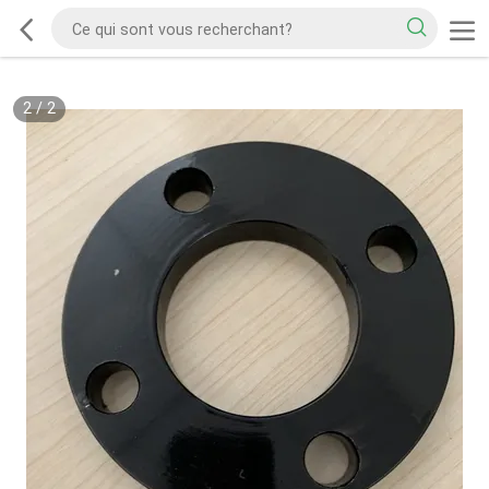
2
/
2